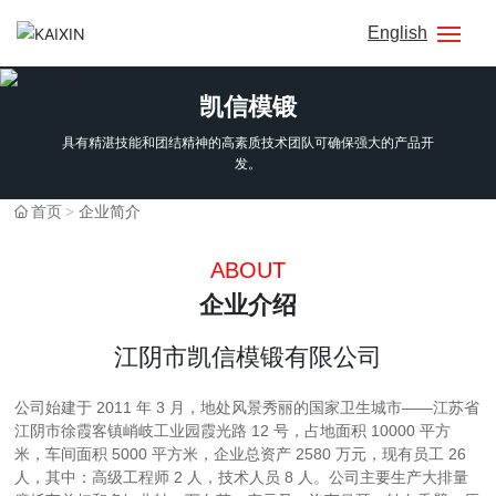
English
网站首页
凯信模锻
具有精湛技能和团结精神的高素质技术团队可确保强大的产品开
公司简介
发。
产品展示
首页
企业简介
ABOUT
生产工艺
企业介绍
新闻中心
江阴市凯信模锻有限公司
联系我们
公司始建于 2011 年 3 月，地处风景秀丽的国家卫生城市——江苏省
江阴市徐霞客镇峭岐工业园霞光路 12 号，占地面积 10000 平方
米，车间面积 5000 平方米，企业总资产 2580 万元，现有员工 26
人，其中：高级工程师 2 人，技术人员 8 人。公司主要生产大排量