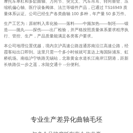
摩托车单杠和多缸曲轴、万向节、突元叉、汽车吊耳、转向垂臂、压
缩机偏心轴、医疗设备阀体、法兰等锻件产品，已通过 TS16949 质
量体系认证。公司已经生产各类曲轴 100 多种，年产量 50 多万件。
生产工艺为：原材料入库化验——落料——中频加热——制坯——锻
造——抛丸——探伤——出厂检验，并严格按照质量体系要求程序执
行、管控、生产，产品质量能满足各类客户要求。
本公司地理位置优越，境内京沪高速公路连通苏南沿江高速公路，经
霞客站出口即到。这里只需一个多小时候就可直达上海国际浦东、虹
桥机场。南临沪宁铁路无锡站，北靠黄金水道长江南岸江阴港，距新
长铁路仅一步之遥，水陆交通十 --分便利。
专业生产差异化曲轴毛坯